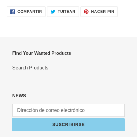
carrito
COMPARTIR
TUITEAR
PINEAR
COMPARTIR
TUITEAR
HACER PIN
EN
EN
EN
FACEBOOK
TWITTER
PINTERES
Find Your Wanted Products
Search Products
NEWS
SUSCRIBIRSE