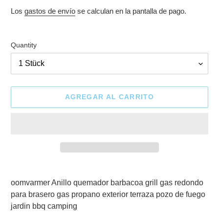
habitual
Los
gastos de envío
se calculan en la pantalla de pago.
Quantity
AGREGAR AL CARRITO
Agregando
el
oomvarmer Anillo quemador barbacoa grill gas redondo
producto
para brasero gas propano exterior terraza pozo de fuego
a
jardin bbq camping
tu