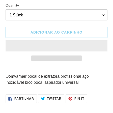
Quantity
ADICIONAR AO CARRINHO
A
adicionar
Oomvarmer bocal de extratora profissional aço
produto
inoxidável bico bocal aspirador universal
ao
seu
carrinho
PARTILHE
TWITTAR
ADICIONE
PARTILHAR
TWITTAR
PIN IT
NO
NO
NO
FACEBOOK
TWITTER
PINTEREST