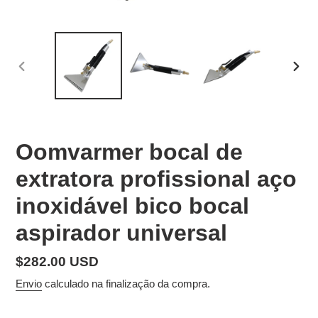
SLIDE
SLID
ANTERIOR
SEG
Oomvarmer bocal de
extratora profissional aço
inoxidável bico bocal
aspirador universal
Preço
$282.00 USD
normal
Envio
calculado na finalização da compra.