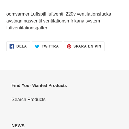
Lägger
till
oomvarmer Luftspjll luftventil 220v ventilationslucka
produkten
avstngningsventil ventilationsrr fr kanalsystem
i
luftventilationsgaller
din
varukorg
DELA
TWITTRA
SPARA
DELA
TWITTRA
SPARA EN PIN
PÅ
PÅ
EN
FACEBOOK
TWITTER
PIN
PÅ
PINTEREST
Find Your Wanted Products
Search Products
NEWS