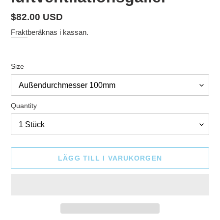
Ordinarie
$82.00 USD
pris
Frakt
beräknas i kassan.
Size
Quantity
LÄGG TILL I VARUKORGEN