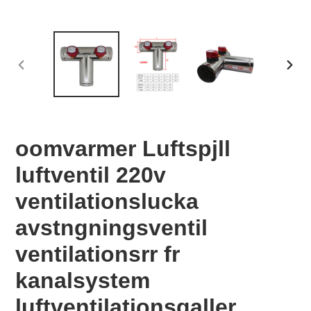
FÖREGÅENDE
NÄS
BILD
BILD
oomvarmer Luftspjll
luftventil 220v
ventilationslucka
avstngningsventil
ventilationsrr fr
kanalsystem
luftventilationsgaller