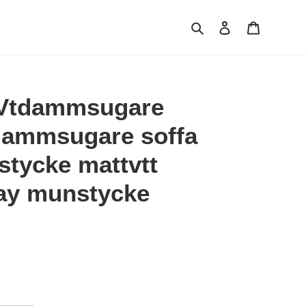
Sök
Logga in
Varukorg
Vtdammsugare
dammsugare soffa
stycke mattvtt
ray munstycke