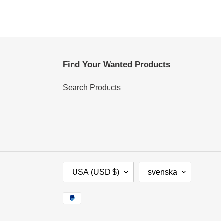
Find Your Wanted Products
Search Products
L
S
USA (USD $)
svenska
A
P
N
R
Betalningsmetoder
D
Å
/
K