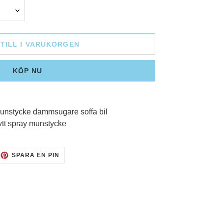
TILL I VARUKORGEN
KÖP NU
nstycke dammsugare soffa bil
vtt spray munstycke
TTRA
SPARA
SPARA EN PIN
EN
TTER
PIN
PÅ
PINTEREST