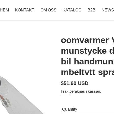
HEM
KONTAKT
OM OSS
KATALOG
B2B
NEWS
oomvarmer 
munstycke 
bil handmun
mbeltvtt sp
Ordinarie
$51.90 USD
pris
Frakt
beräknas i kassan.
Quantity