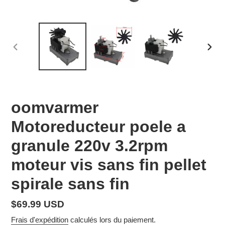
DIAPOSITIVE
DIAP
PRÉCÉDENTE
SUIV
oomvarmer
Motoreducteur poele a
granule 220v 3.2rpm
moteur vis sans fin pellet
spirale sans fin
Prix
$69.99 USD
normal
Frais d'expédition
calculés lors du paiement.