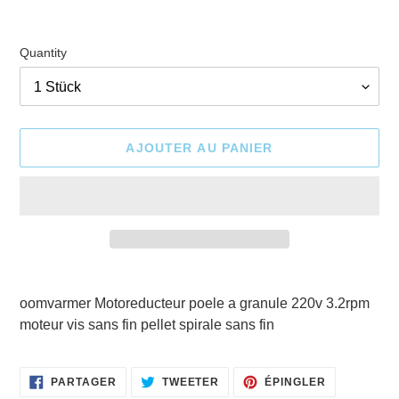
Quantity
AJOUTER AU PANIER
Ajout
d'un
oomvarmer Motoreducteur poele a granule 220v 3.2rpm
produit
moteur vis sans fin pellet spirale sans fin
à
votre
panier
PARTAGER
TWEETER
ÉPINGLER
PARTAGER
TWEETER
ÉPINGLER
SUR
SUR
SUR