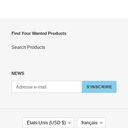
FACEBOOK
TWITTER
PINTEREST
Find Your Wanted Products
Search Products
NEWS
S'INSCRIRE
P
L
États-Unis (USD $)
français
A
A